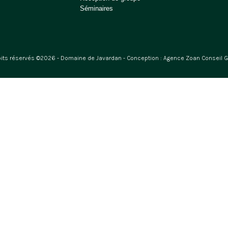
Séminaires
oits réservés ©2026 - Domaine de Javardan - Conception :
Agence Zoan Conseil 