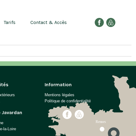
Tarifs
Contact & Accès
ités
Information
xtérieurs
Mentions légales
Politique de confidentialité
e Javardan
ne
-la-Loire