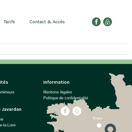
Tarifs
Contact & Accès
ités
Information
xtérieurs
Mentions légales
Politique de confidentialité
e Javardan
ne
-la-Loire