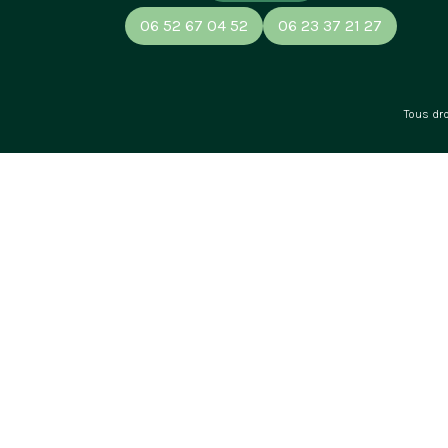
06 52 67 04 52
06 23 37 21 27
Tous dr