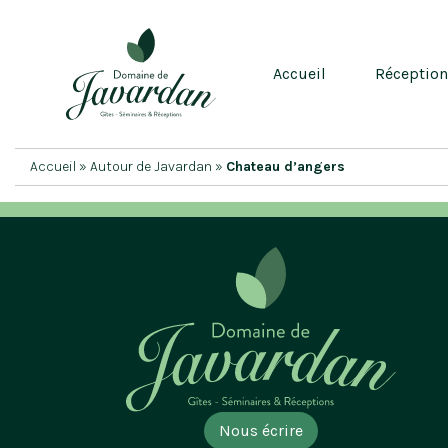
Accueil
Réceptio
Accueil
»
Autour de Javardan
»
Chateau d’angers
Nous écrire