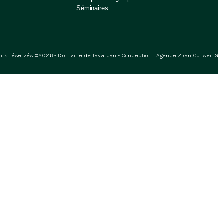
Séminaires
oits réservés ©2026 - Domaine de Javardan - Conception :
Agence Zoan Conseil 