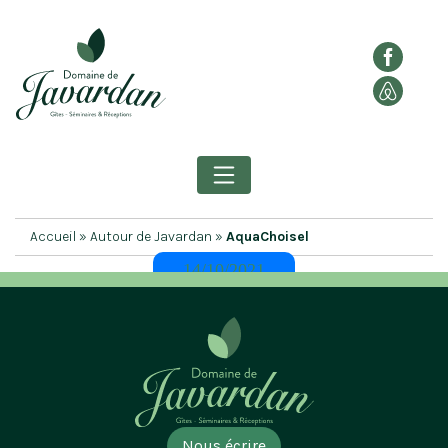
Accueil
»
Autour de Javardan
»
AquaChoisel
14/10/2021
Nous écrire